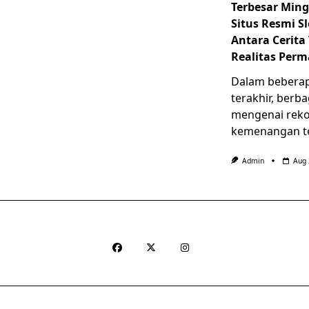
Terbesar Ming
Situs Resmi Sl
Antara Cerita 
Realitas Per
Dalam bebera
terakhir, berba
mengenai reko
kemenangan t
Admin
Aug 