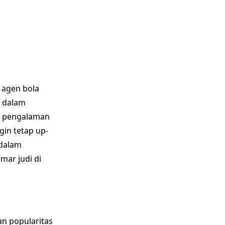
 agen bola
n dalam
i pengalaman
gin tetap up-
 dalam
mar judi di
an popularitas