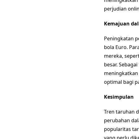
meningkatkan 
perjudian onlin
Kemajuan dal
Peningkatan p
bola Euro. Pa
mereka, seper
besar. Sebagai
meningkatkan 
optimal bagi p
Kesimpulan
Tren taruhan 
perubahan dal
popularitas ta
yang perlu dik