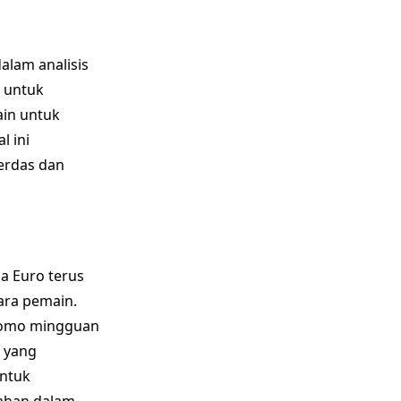
alam analisis
 untuk
ain untuk
l ini
erdas dan
a Euro terus
ara pemain.
promo mingguan
 yang
ntuk