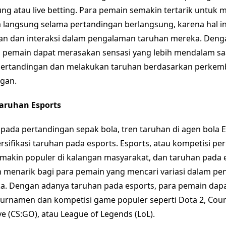
ng atau live betting. Para pemain semakin tertarik untuk
a langsung selama pertandingan berlangsung, karena hal 
uan dan interaksi dalam pengalaman taruhan mereka. Deng
a pemain dapat merasakan sensasi yang lebih mendalam sa
ertandingan dan melakukan taruhan berdasarkan perke
ngan.
Taruhan Esports
 pada pertandingan sepak bola, tren taruhan di agen bola 
sifikasi taruhan pada esports. Esports, atau kompetisi pe
emakin populer di kalangan masyarakat, dan taruhan pada 
n menarik bagi para pemain yang mencari variasi dalam p
a. Dengan adanya taruhan pada esports, para pemain da
urnamen dan kompetisi game populer seperti Dota 2, Count
ve (CS:GO), atau League of Legends (LoL).