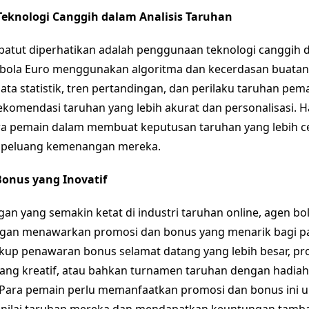
eknologi Canggih dalam Analisis Taruhan
 patut diperhatikan adalah penggunaan teknologi canggih d
 bola Euro menggunakan algoritma dan kecerdasan buatan
ata statistik, tren pertandingan, dan perilaku taruhan pem
omendasi taruhan yang lebih akurat dan personalisasi. Ha
 pemain dalam membuat keputusan taruhan yang lebih c
 peluang kemenangan mereka.
onus yang Inovatif
an yang semakin ketat di industri taruhan online, agen bol
ngan menawarkan promosi dan bonus yang menarik bagi p
akup penawaran bonus selamat datang yang lebih besar, 
yang kreatif, atau bahkan turnamen taruhan dengan hadiah
Para pemain perlu memanfaatkan promosi dan bonus ini u