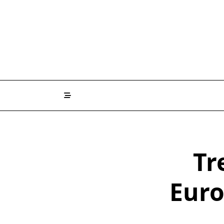
Skip
to
content
Tr
Euro