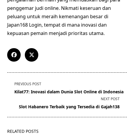
penggemar judi online. Nikmati keseruan dan
peluang untuk meraih kemenangan besar di
Japan168 Login, tempat di mana inovasi dan
kepuasan pemain menjadi prioritas utama.
<span
PREVIOUS POST
class="nav-
Kilat77: Inovasi dalam Dunia Slot Online di Indonesia
subtitle
NEXT POST
screen-
Slot Habanero Terbaik yang Tersedia di Gajah138
reader-
text">Page</span>
RELATED POSTS