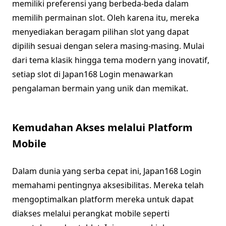
memiliki preferensi yang berbeda-beda dalam
memilih permainan slot. Oleh karena itu, mereka
menyediakan beragam pilihan slot yang dapat
dipilih sesuai dengan selera masing-masing. Mulai
dari tema klasik hingga tema modern yang inovatif,
setiap slot di Japan168 Login menawarkan
pengalaman bermain yang unik dan memikat.
Kemudahan Akses melalui Platform
Mobile
Dalam dunia yang serba cepat ini, Japan168 Login
memahami pentingnya aksesibilitas. Mereka telah
mengoptimalkan platform mereka untuk dapat
diakses melalui perangkat mobile seperti