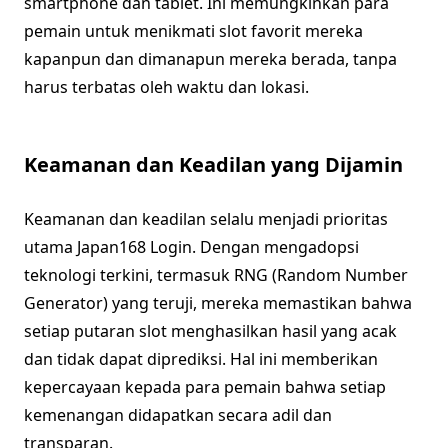
smartphone dan tablet. Ini memungkinkan para
pemain untuk menikmati slot favorit mereka
kapanpun dan dimanapun mereka berada, tanpa
harus terbatas oleh waktu dan lokasi.
Keamanan dan Keadilan yang Dijamin
Keamanan dan keadilan selalu menjadi prioritas
utama Japan168 Login. Dengan mengadopsi
teknologi terkini, termasuk RNG (Random Number
Generator) yang teruji, mereka memastikan bahwa
setiap putaran slot menghasilkan hasil yang acak
dan tidak dapat diprediksi. Hal ini memberikan
kepercayaan kepada para pemain bahwa setiap
kemenangan didapatkan secara adil dan
transparan.