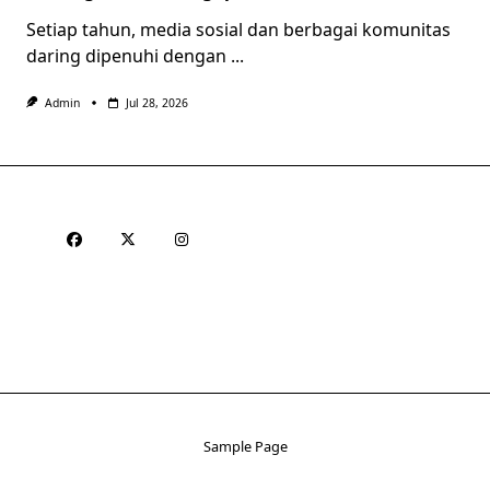
Setiap tahun, media sosial dan berbagai komunitas
daring dipenuhi dengan
...
Admin
Jul 28, 2026
Sample Page