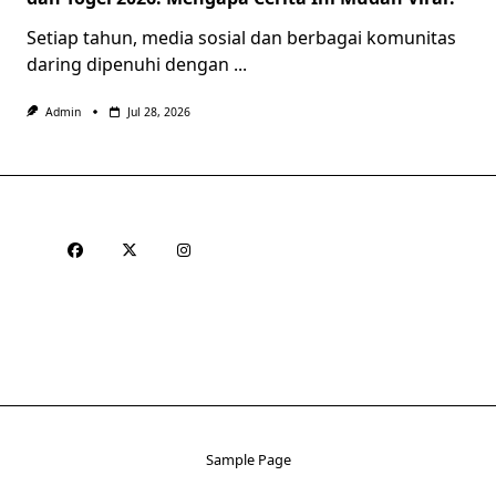
Setiap tahun, media sosial dan berbagai komunitas
daring dipenuhi dengan
...
Admin
Jul 28, 2026
Sample Page