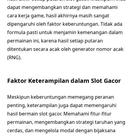
dapat mengembangkan strategi dan memahami
cara kerja game, hasil akhirnya masih sangat
dipengaruhi oleh faktor keberuntungan. Tidak ada
formula pasti untuk menjamin kemenangan dalam
permainan ini, karena hasil setiap putaran
ditentukan secara acak oleh generator nomor acak
(RNG).
Faktor Keterampilan dalam Slot Gacor
Meskipun keberuntungan memegang peranan
penting, keterampilan juga dapat memengaruhi
hasil bermain slot gacor. Memahami fitur-fitur
permainan, mengembangkan strategi taruhan yang
cerdas, dan mengelola modal dengan bijaksana