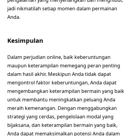
pengalaman yang menyenangkan dan menghibur,
jadi nikmatilah setiap momen dalam permainan
Anda.
Kesimpulan
Dalam perjudian online, baik keberuntungan
maupun keterampilan memegang peran penting
dalam hasil akhir. Meskipun Anda tidak dapat
mengontrol faktor keberuntungan, Anda dapat
mengembangkan keterampilan bermain yang baik
untuk membantu meningkatkan peluang Anda
meraih kemenangan. Dengan menggabungkan
strategi yang cerdas, pengelolaan modal yang
bijaksana, dan keterampilan bermain yang baik,
Anda dapat memaksimalkan potensi Anda dalam