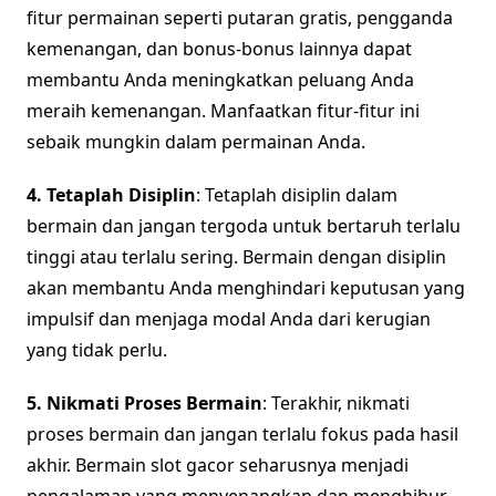
fitur permainan seperti putaran gratis, pengganda
kemenangan, dan bonus-bonus lainnya dapat
membantu Anda meningkatkan peluang Anda
meraih kemenangan. Manfaatkan fitur-fitur ini
sebaik mungkin dalam permainan Anda.
4. Tetaplah Disiplin
: Tetaplah disiplin dalam
bermain dan jangan tergoda untuk bertaruh terlalu
tinggi atau terlalu sering. Bermain dengan disiplin
akan membantu Anda menghindari keputusan yang
impulsif dan menjaga modal Anda dari kerugian
yang tidak perlu.
5. Nikmati Proses Bermain
: Terakhir, nikmati
proses bermain dan jangan terlalu fokus pada hasil
akhir. Bermain slot gacor seharusnya menjadi