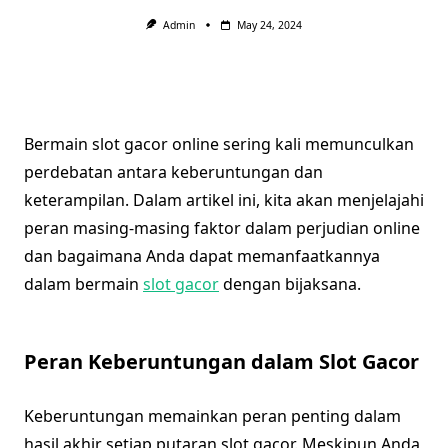
Admin
May 24, 2024
Bermain slot gacor online sering kali memunculkan
perdebatan antara keberuntungan dan
keterampilan. Dalam artikel ini, kita akan menjelajahi
peran masing-masing faktor dalam perjudian online
dan bagaimana Anda dapat memanfaatkannya
dalam bermain
slot gacor
dengan bijaksana.
Peran Keberuntungan dalam Slot Gacor
Keberuntungan memainkan peran penting dalam
hasil akhir setiap putaran slot gacor. Meskipun Anda