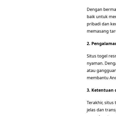
Dengan bermain
baik untuk me
pribadi dan k
memasang taru
2. Pengalama
Situs togel re
nyaman. Denga
atau gangguan 
membantu Anda
3. Ketentuan 
Terakhir, situ
jelas dan tran