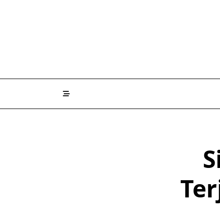
Skip
to
content
S
Ter