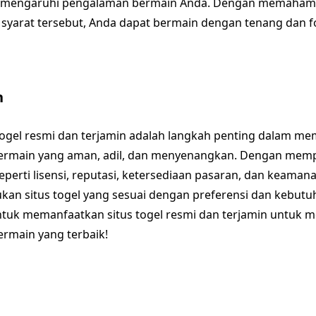
emengaruhi pengalaman bermain Anda. Dengan memahami
 syarat tersebut, Anda dapat bermain dengan tenang dan 
n
togel resmi dan terjamin adalah langkah penting dalam me
rmain yang aman, adil, dan menyenangkan. Dengan memp
seperti lisensi, reputasi, ketersediaan pasaran, dan keaman
n situs togel yang sesuai dengan preferensi dan kebutuh
ntuk memanfaatkan situs togel resmi dan terjamin untuk 
rmain yang terbaik!