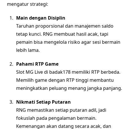
mengatur strategi:
Main dengan Disiplin
Taruhan proporsional dan manajemen saldo
tetap kunci. RNG membuat hasil acak, tapi
pemain bisa mengelola risiko agar sesi bermain
lebih lama.
Pahami RTP Game
Slot MG Live di badak178 memiliki RTP berbeda.
Memilih game dengan RTP tinggi membantu
meningkatkan peluang menang jangka panjang.
Nikmati Setiap Putaran
RNG memastikan setiap putaran adil, jadi
fokuslah pada pengalaman bermain.
Kemenangan akan datang secara acak, dan