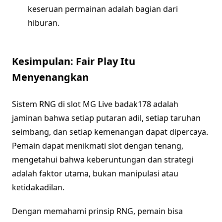
keseruan permainan adalah bagian dari
hiburan.
Kesimpulan: Fair Play Itu
Menyenangkan
Sistem RNG di slot MG Live badak178 adalah
jaminan bahwa setiap putaran adil, setiap taruhan
seimbang, dan setiap kemenangan dapat dipercaya.
Pemain dapat menikmati slot dengan tenang,
mengetahui bahwa keberuntungan dan strategi
adalah faktor utama, bukan manipulasi atau
ketidakadilan.
Dengan memahami prinsip RNG, pemain bisa