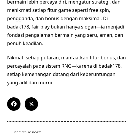
bermain lebih percaya diri, mengatur strategi, dan
menikmati setiap fitur game seperti free spin,
pengganda, dan bonus dengan maksimal. Di
badak178, fair play bukan hanya slogan—ia menjadi
fondasi pengalaman bermain yang seru, aman, dan
penuh keadilan.
Nikmati setiap putaran, manfaatkan fitur bonus, dan
percayalah pada sistem RNG—karena di badak178,
setiap kemenangan datang dari keberuntungan
yang adil dan murni.
<span
PREVIOUS POST