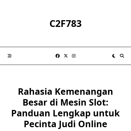
Skip
to
content
C2F783
Rahasia Kemenangan
Besar di Mesin Slot:
Panduan Lengkap untuk
Pecinta Judi Online