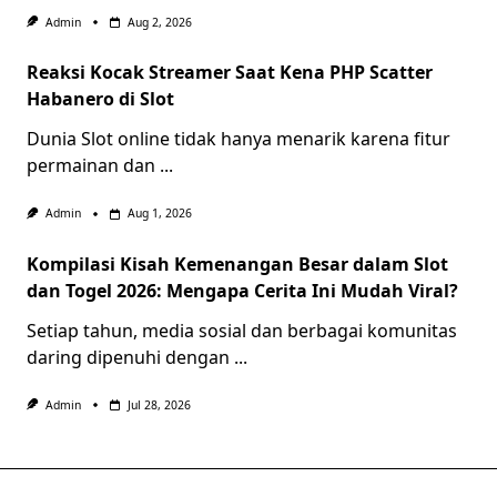
Admin
Aug 2, 2026
Reaksi Kocak Streamer Saat Kena PHP Scatter
Habanero di Slot
Dunia Slot online tidak hanya menarik karena fitur
permainan dan
...
Admin
Aug 1, 2026
Kompilasi Kisah Kemenangan Besar dalam Slot
dan Togel 2026: Mengapa Cerita Ini Mudah Viral?
Setiap tahun, media sosial dan berbagai komunitas
daring dipenuhi dengan
...
Admin
Jul 28, 2026