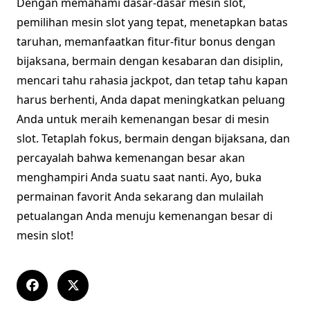
Dengan memahami dasar-dasar mesin slot,
pemilihan mesin slot yang tepat, menetapkan batas
taruhan, memanfaatkan fitur-fitur bonus dengan
bijaksana, bermain dengan kesabaran dan disiplin,
mencari tahu rahasia jackpot, dan tetap tahu kapan
harus berhenti, Anda dapat meningkatkan peluang
Anda untuk meraih kemenangan besar di mesin
slot. Tetaplah fokus, bermain dengan bijaksana, dan
percayalah bahwa kemenangan besar akan
menghampiri Anda suatu saat nanti. Ayo, buka
permainan favorit Anda sekarang dan mulailah
petualangan Anda menuju kemenangan besar di
mesin slot!