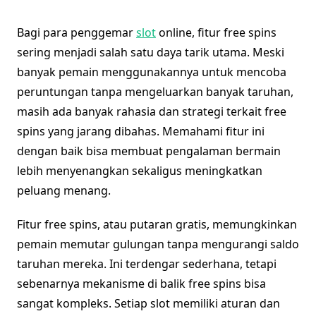
Bagi para penggemar
slot
online, fitur free spins
sering menjadi salah satu daya tarik utama. Meski
banyak pemain menggunakannya untuk mencoba
peruntungan tanpa mengeluarkan banyak taruhan,
masih ada banyak rahasia dan strategi terkait free
spins yang jarang dibahas. Memahami fitur ini
dengan baik bisa membuat pengalaman bermain
lebih menyenangkan sekaligus meningkatkan
peluang menang.
Fitur free spins, atau putaran gratis, memungkinkan
pemain memutar gulungan tanpa mengurangi saldo
taruhan mereka. Ini terdengar sederhana, tetapi
sebenarnya mekanisme di balik free spins bisa
sangat kompleks. Setiap slot memiliki aturan dan