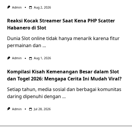
Admin
Aug 2, 2026
Reaksi Kocak Streamer Saat Kena PHP Scatter
Habanero di Slot
Dunia Slot online tidak hanya menarik karena fitur
permainan dan
...
Admin
Aug 1, 2026
Kompilasi Kisah Kemenangan Besar dalam Slot
dan Togel 2026: Mengapa Cerita Ini Mudah Viral?
Setiap tahun, media sosial dan berbagai komunitas
daring dipenuhi dengan
...
Admin
Jul 28, 2026