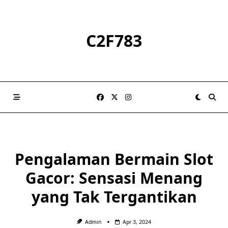
Skip
to
content
C2F783
Pengalaman Bermain Slot
Gacor: Sensasi Menang
yang Tak Tergantikan
Admin
Apr 3, 2024