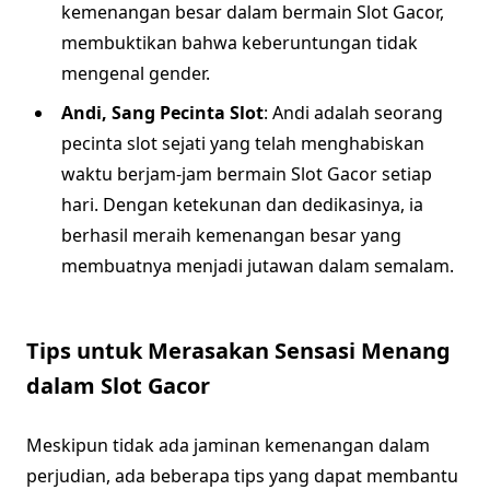
kemenangan besar dalam bermain Slot Gacor,
membuktikan bahwa keberuntungan tidak
mengenal gender.
Andi, Sang Pecinta Slot
: Andi adalah seorang
pecinta slot sejati yang telah menghabiskan
waktu berjam-jam bermain Slot Gacor setiap
hari. Dengan ketekunan dan dedikasinya, ia
berhasil meraih kemenangan besar yang
membuatnya menjadi jutawan dalam semalam.
Tips untuk Merasakan Sensasi Menang
dalam Slot Gacor
Meskipun tidak ada jaminan kemenangan dalam
perjudian, ada beberapa tips yang dapat membantu