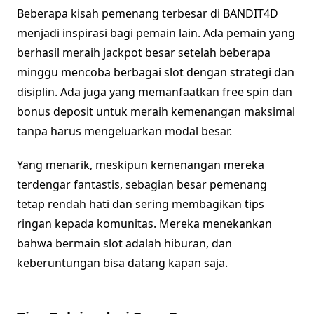
Beberapa kisah pemenang terbesar di BANDIT4D
menjadi inspirasi bagi pemain lain. Ada pemain yang
berhasil meraih jackpot besar setelah beberapa
minggu mencoba berbagai slot dengan strategi dan
disiplin. Ada juga yang memanfaatkan free spin dan
bonus deposit untuk meraih kemenangan maksimal
tanpa harus mengeluarkan modal besar.
Yang menarik, meskipun kemenangan mereka
terdengar fantastis, sebagian besar pemenang
tetap rendah hati dan sering membagikan tips
ringan kepada komunitas. Mereka menekankan
bahwa bermain slot adalah hiburan, dan
keberuntungan bisa datang kapan saja.