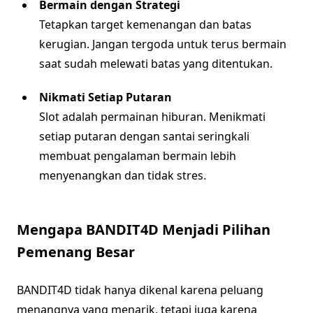
Bermain dengan Strategi
Tetapkan target kemenangan dan batas
kerugian. Jangan tergoda untuk terus bermain
saat sudah melewati batas yang ditentukan.
Nikmati Setiap Putaran
Slot adalah permainan hiburan. Menikmati
setiap putaran dengan santai seringkali
membuat pengalaman bermain lebih
menyenangkan dan tidak stres.
Mengapa BANDIT4D Menjadi Pilihan
Pemenang Besar
BANDIT4D tidak hanya dikenal karena peluang
menangnya yang menarik, tetapi juga karena