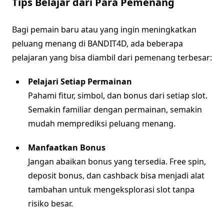
Tips Belajar dari Para Pemenang
Bagi pemain baru atau yang ingin meningkatkan
peluang menang di BANDIT4D, ada beberapa
pelajaran yang bisa diambil dari pemenang terbesar:
Pelajari Setiap Permainan
Pahami fitur, simbol, dan bonus dari setiap slot.
Semakin familiar dengan permainan, semakin
mudah memprediksi peluang menang.
Manfaatkan Bonus
Jangan abaikan bonus yang tersedia. Free spin,
deposit bonus, dan cashback bisa menjadi alat
tambahan untuk mengeksplorasi slot tanpa
risiko besar.