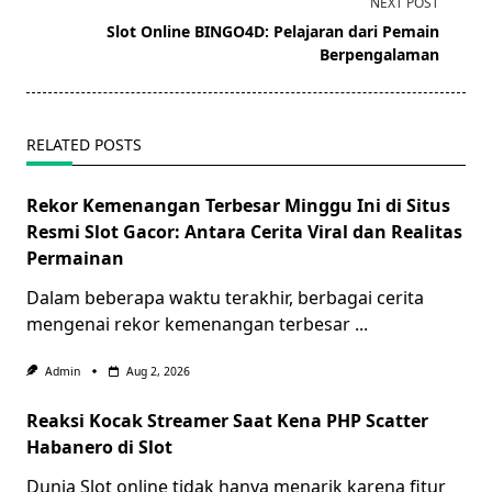
NEXT POST
screen-
Slot Online BINGO4D: Pelajaran dari Pemain
reader-
Berpengalaman
text">Page</span>
RELATED POSTS
Rekor Kemenangan Terbesar Minggu Ini di Situs
Resmi Slot Gacor: Antara Cerita Viral dan Realitas
Permainan
Dalam beberapa waktu terakhir, berbagai cerita
mengenai rekor kemenangan terbesar
...
Admin
Aug 2, 2026
Reaksi Kocak Streamer Saat Kena PHP Scatter
Habanero di Slot
Dunia Slot online tidak hanya menarik karena fitur