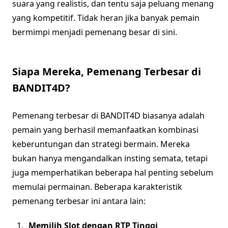
suara yang realistis, dan tentu saja peluang menang
yang kompetitif. Tidak heran jika banyak pemain
bermimpi menjadi pemenang besar di sini.
Siapa Mereka, Pemenang Terbesar di
BANDIT4D?
Pemenang terbesar di BANDIT4D biasanya adalah
pemain yang berhasil memanfaatkan kombinasi
keberuntungan dan strategi bermain. Mereka
bukan hanya mengandalkan insting semata, tetapi
juga memperhatikan beberapa hal penting sebelum
memulai permainan. Beberapa karakteristik
pemenang terbesar ini antara lain:
Memilih Slot dengan RTP Tinggi