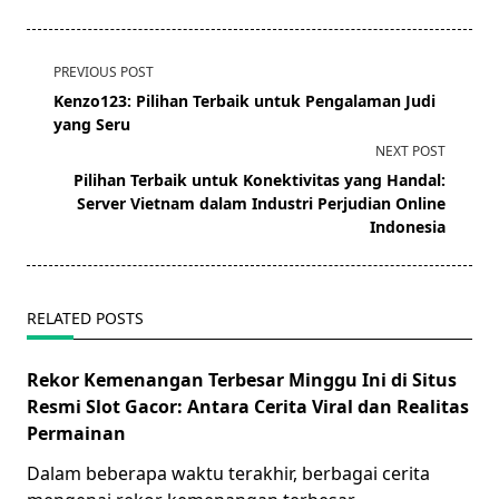
<span
PREVIOUS POST
class="nav-
Kenzo123: Pilihan Terbaik untuk Pengalaman Judi
subtitle
yang Seru
screen-
NEXT POST
reader-
Pilihan Terbaik untuk Konektivitas yang Handal:
text">Page</span>
Server Vietnam dalam Industri Perjudian Online
Indonesia
RELATED POSTS
Rekor Kemenangan Terbesar Minggu Ini di Situs
Resmi Slot Gacor: Antara Cerita Viral dan Realitas
Permainan
Dalam beberapa waktu terakhir, berbagai cerita