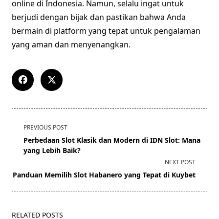
online di Indonesia. Namun, selalu ingat untuk
berjudi dengan bijak dan pastikan bahwa Anda
bermain di platform yang tepat untuk pengalaman
yang aman dan menyenangkan.
<span
PREVIOUS POST
class="nav-
Perbedaan Slot Klasik dan Modern di IDN Slot: Mana
subtitle
yang Lebih Baik?
screen-
NEXT POST
reader-
Panduan Memilih Slot Habanero yang Tepat di Kuybet
text">Page</span>
RELATED POSTS