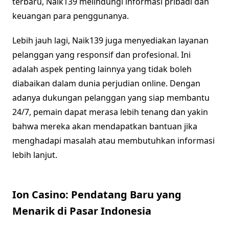
terbaru, Naik139 melindungi informasi pribadi dan
keuangan para penggunanya.
Lebih jauh lagi, Naik139 juga menyediakan layanan
pelanggan yang responsif dan profesional. Ini
adalah aspek penting lainnya yang tidak boleh
diabaikan dalam dunia perjudian online. Dengan
adanya dukungan pelanggan yang siap membantu
24/7, pemain dapat merasa lebih tenang dan yakin
bahwa mereka akan mendapatkan bantuan jika
menghadapi masalah atau membutuhkan informasi
lebih lanjut.
Ion Casino: Pendatang Baru yang
Menarik di Pasar Indonesia