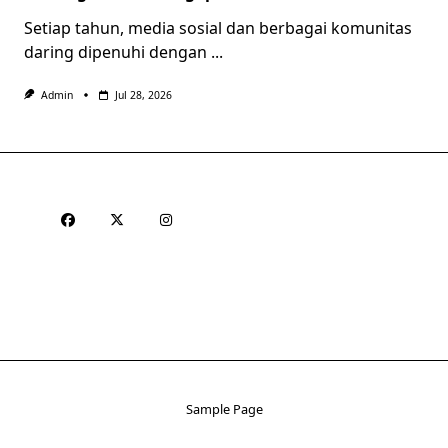
Setiap tahun, media sosial dan berbagai komunitas
daring dipenuhi dengan
...
Admin
Jul 28, 2026
Sample Page