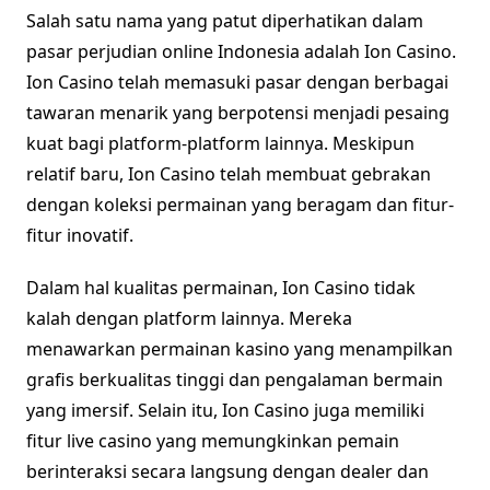
Salah satu nama yang patut diperhatikan dalam
pasar perjudian online Indonesia adalah Ion Casino.
Ion Casino telah memasuki pasar dengan berbagai
tawaran menarik yang berpotensi menjadi pesaing
kuat bagi platform-platform lainnya. Meskipun
relatif baru, Ion Casino telah membuat gebrakan
dengan koleksi permainan yang beragam dan fitur-
fitur inovatif.
Dalam hal kualitas permainan, Ion Casino tidak
kalah dengan platform lainnya. Mereka
menawarkan permainan kasino yang menampilkan
grafis berkualitas tinggi dan pengalaman bermain
yang imersif. Selain itu, Ion Casino juga memiliki
fitur live casino yang memungkinkan pemain
berinteraksi secara langsung dengan dealer dan