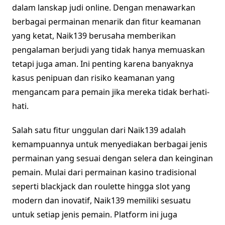
dalam lanskap judi online. Dengan menawarkan
berbagai permainan menarik dan fitur keamanan
yang ketat, Naik139 berusaha memberikan
pengalaman berjudi yang tidak hanya memuaskan
tetapi juga aman. Ini penting karena banyaknya
kasus penipuan dan risiko keamanan yang
mengancam para pemain jika mereka tidak berhati-
hati.
Salah satu fitur unggulan dari Naik139 adalah
kemampuannya untuk menyediakan berbagai jenis
permainan yang sesuai dengan selera dan keinginan
pemain. Mulai dari permainan kasino tradisional
seperti blackjack dan roulette hingga slot yang
modern dan inovatif, Naik139 memiliki sesuatu
untuk setiap jenis pemain. Platform ini juga