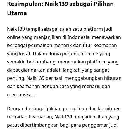
Kesimpulan: Naik139 sebagai Pilihan
Utama
Naik139 tampil sebagai salah satu platform judi
online yang menjanjikan di Indonesia, menawarkan
berbagai permainan menarik dan fitur keamanan
yang ketat. Dalam dunia perjudian online yang
semakin berkembang, menemukan platform yang
dapat diandalkan adalah langkah yang sangat
penting. Naik139 berhasil menggabungkan hiburan
dan keamanan dengan cara yang menarik dan
memuaskan.
Dengan berbagai pilihan permainan dan komitmen
terhadap keamanan, Naik139 menjadi pilihan yang
patut dipertimbangkan bagi para penggemar judi