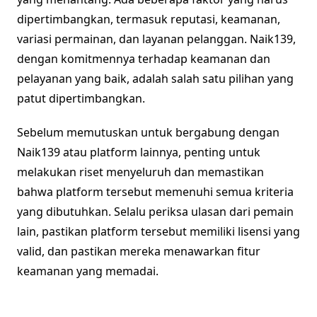
dipertimbangkan, termasuk reputasi, keamanan,
variasi permainan, dan layanan pelanggan. Naik139,
dengan komitmennya terhadap keamanan dan
pelayanan yang baik, adalah salah satu pilihan yang
patut dipertimbangkan.
Sebelum memutuskan untuk bergabung dengan
Naik139 atau platform lainnya, penting untuk
melakukan riset menyeluruh dan memastikan
bahwa platform tersebut memenuhi semua kriteria
yang dibutuhkan. Selalu periksa ulasan dari pemain
lain, pastikan platform tersebut memiliki lisensi yang
valid, dan pastikan mereka menawarkan fitur
keamanan yang memadai.