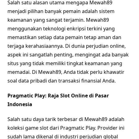
Salah satu alasan utama mengapa Mewah89
menjadi pilihan banyak pemain adalah sistem
keamanan yang sangat terjamin. Mewah89
menggunakan teknologi enkripsi terkini yang
memastikan setiap data pemain tetap aman dan
terjaga kerahasiaannya. Di dunia perjudian online,
aspek ini sangatlah penting, mengingat ada banyak
situs yang tidak memiliki tingkat keamanan yang
memadai. Di Mewah89, Anda tidak perlu khawatir
soal data pribadi dan transaksi finansial Anda.
Pragmatic Play: Raja Slot Online di Pasar
Indonesia
Salah satu daya tarik terbesar di Mewah89 adalah
koleksi game slot dari Pragmatic Play. Provider ini
sudah lama dikenal di industri perjudian global