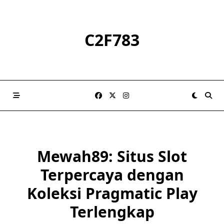
Skip
to
content
C2F783
Mewah89: Situs Slot
Terpercaya dengan
Koleksi Pragmatic Play
Terlengkap