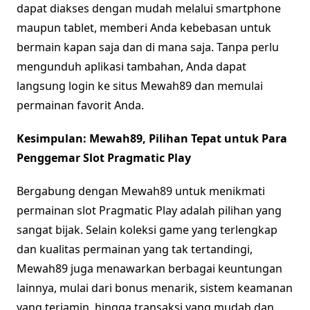
dapat diakses dengan mudah melalui smartphone
maupun tablet, memberi Anda kebebasan untuk
bermain kapan saja dan di mana saja. Tanpa perlu
mengunduh aplikasi tambahan, Anda dapat
langsung login ke situs Mewah89 dan memulai
permainan favorit Anda.
Kesimpulan: Mewah89, Pilihan Tepat untuk Para
Penggemar Slot Pragmatic Play
Bergabung dengan Mewah89 untuk menikmati
permainan slot Pragmatic Play adalah pilihan yang
sangat bijak. Selain koleksi game yang terlengkap
dan kualitas permainan yang tak tertandingi,
Mewah89 juga menawarkan berbagai keuntungan
lainnya, mulai dari bonus menarik, sistem keamanan
yang terjamin, hingga transaksi yang mudah dan