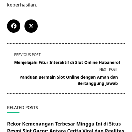
keberhasilan.
<span
PREVIOUS POST
class="nav-
Menjelajahi Fitur Interaktif di Slot Online Habanero!
subtitle
NEXT POST
screen-
Panduan Bermain Slot Online dengan Aman dan
reader-
Bertanggung Jawab
text">Page</span>
RELATED POSTS
Rekor Kemenangan Terbesar Minggu Ini di Situs
Resmi Slot Gacor: Antara Cerita Viral dan Realitas