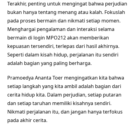
Terakhir, penting untuk mengingat bahwa perjudian
bukan hanya tentang menang atau kalah. Fokuslah
pada proses bermain dan nikmati setiap momen.
Menghargai pengalaman dan interaksi selama
bermain di login MPO212 akan memberikan
kepuasan tersendiri, terlepas dari hasil akhirnya.
Seperti dalam kisah hidup, perjalanan itu sendiri
adalah bagian yang paling berharga.
Pramoedya Ananta Toer mengingatkan kita bahwa
setiap langkah yang kita ambil adalah bagian dari
cerita hidup kita. Dalam perjudian, setiap putaran
dan setiap taruhan memiliki kisahnya sendiri.
Nikmati perjalanan itu, dan jangan hanya terfokus
pada akhir cerita.