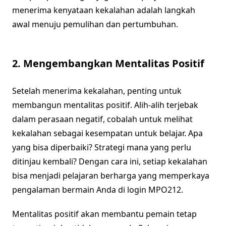
menerima kenyataan kekalahan adalah langkah
awal menuju pemulihan dan pertumbuhan.
2. Mengembangkan Mentalitas Positif
Setelah menerima kekalahan, penting untuk
membangun mentalitas positif. Alih-alih terjebak
dalam perasaan negatif, cobalah untuk melihat
kekalahan sebagai kesempatan untuk belajar. Apa
yang bisa diperbaiki? Strategi mana yang perlu
ditinjau kembali? Dengan cara ini, setiap kekalahan
bisa menjadi pelajaran berharga yang memperkaya
pengalaman bermain Anda di login MPO212.
Mentalitas positif akan membantu pemain tetap