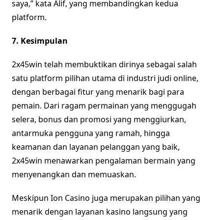
saya,” kata Alif, yang membandingkan kedua
platform.
7. Kesimpulan
2x45win telah membuktikan dirinya sebagai salah
satu platform pilihan utama di industri judi online,
dengan berbagai fitur yang menarik bagi para
pemain. Dari ragam permainan yang menggugah
selera, bonus dan promosi yang menggiurkan,
antarmuka pengguna yang ramah, hingga
keamanan dan layanan pelanggan yang baik,
2x45win menawarkan pengalaman bermain yang
menyenangkan dan memuaskan.
Meskipun Ion Casino juga merupakan pilihan yang
menarik dengan layanan kasino langsung yang