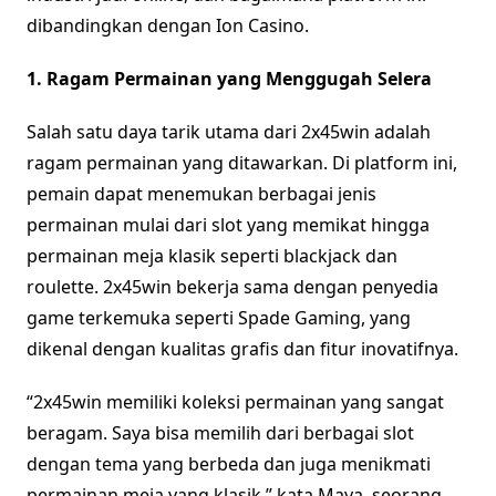
dibandingkan dengan Ion Casino.
1. Ragam Permainan yang Menggugah Selera
Salah satu daya tarik utama dari 2x45win adalah
ragam permainan yang ditawarkan. Di platform ini,
pemain dapat menemukan berbagai jenis
permainan mulai dari slot yang memikat hingga
permainan meja klasik seperti blackjack dan
roulette. 2x45win bekerja sama dengan penyedia
game terkemuka seperti Spade Gaming, yang
dikenal dengan kualitas grafis dan fitur inovatifnya.
“2x45win memiliki koleksi permainan yang sangat
beragam. Saya bisa memilih dari berbagai slot
dengan tema yang berbeda dan juga menikmati
permainan meja yang klasik,” kata Maya, seorang