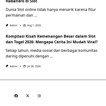
Habanero di Slot
Dunia Slot online tidak hanya menarik karena fitur
permainan dan
...
Admin
Aug 1, 2026
Kompilasi Kisah Kemenangan Besar dalam Slot
dan Togel 2026: Mengapa Cerita Ini Mudah Viral?
Setiap tahun, media sosial dan berbagai komunitas
daring dipenuhi dengan
...
Admin
Jul 28, 2026