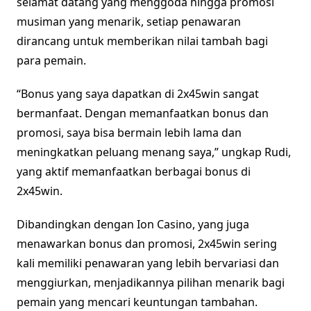
selamat datang yang menggoda hingga promosi
musiman yang menarik, setiap penawaran
dirancang untuk memberikan nilai tambah bagi
para pemain.
“Bonus yang saya dapatkan di 2x45win sangat
bermanfaat. Dengan memanfaatkan bonus dan
promosi, saya bisa bermain lebih lama dan
meningkatkan peluang menang saya,” ungkap Rudi,
yang aktif memanfaatkan berbagai bonus di
2x45win.
Dibandingkan dengan Ion Casino, yang juga
menawarkan bonus dan promosi, 2x45win sering
kali memiliki penawaran yang lebih bervariasi dan
menggiurkan, menjadikannya pilihan menarik bagi
pemain yang mencari keuntungan tambahan.