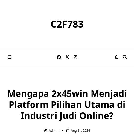
Skip
to
content
C2F783
Mengapa 2x45win Menjadi
Platform Pilihan Utama di
Industri Judi Online?
Admin
Aug 11, 2024