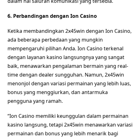
dalam hal saluran komunikasi yang tersedia.
6. Perbandingan dengan Ion Casino
Ketika membandingkan 2x45win dengan Ion Casino,
ada beberapa perbedaan yang mungkin
mempengaruhi pilihan Anda. Ion Casino terkenal
dengan layanan kasino langsungnya yang sangat
baik, menawarkan pengalaman bermain yang real-
time dengan dealer sungguhan. Namun, 2x45win
menonjol dengan variasi permainan yang lebih luas,
bonus yang menggiurkan, dan antarmuka
pengguna yang ramah.
“Ion Casino memiliki keunggulan dalam permainan
kasino langsung, tetapi 2x45win menawarkan variasi
permainan dan bonus yang lebih menarik bagi