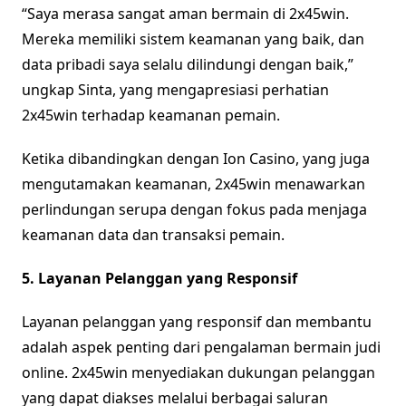
“Saya merasa sangat aman bermain di 2x45win.
Mereka memiliki sistem keamanan yang baik, dan
data pribadi saya selalu dilindungi dengan baik,”
ungkap Sinta, yang mengapresiasi perhatian
2x45win terhadap keamanan pemain.
Ketika dibandingkan dengan Ion Casino, yang juga
mengutamakan keamanan, 2x45win menawarkan
perlindungan serupa dengan fokus pada menjaga
keamanan data dan transaksi pemain.
5. Layanan Pelanggan yang Responsif
Layanan pelanggan yang responsif dan membantu
adalah aspek penting dari pengalaman bermain judi
online. 2x45win menyediakan dukungan pelanggan
yang dapat diakses melalui berbagai saluran