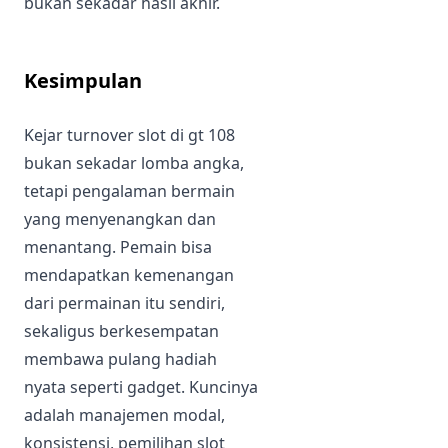
bukan sekadar hasil akhir.
Kesimpulan
Kejar turnover slot di gt 108
bukan sekadar lomba angka,
tetapi pengalaman bermain
yang menyenangkan dan
menantang. Pemain bisa
mendapatkan kemenangan
dari permainan itu sendiri,
sekaligus berkesempatan
membawa pulang hadiah
nyata seperti gadget. Kuncinya
adalah manajemen modal,
konsistensi, pemilihan slot