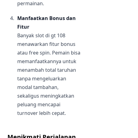
permainan.
Manfaatkan Bonus dan
Fitur
Banyak slot di gt 108
menawarkan fitur bonus
atau free spin. Pemain bisa
memanfaatkannya untuk
menambah total taruhan
tanpa mengeluarkan
modal tambahan,
sekaligus meningkatkan
peluang mencapai
turnover lebih cepat.
Menikmati Perjalanan,