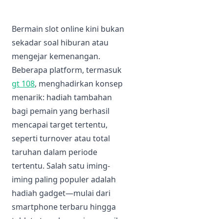
Bermain slot online kini bukan
sekadar soal hiburan atau
mengejar kemenangan.
Beberapa platform, termasuk
gt 108
, menghadirkan konsep
menarik: hadiah tambahan
bagi pemain yang berhasil
mencapai target tertentu,
seperti turnover atau total
taruhan dalam periode
tertentu. Salah satu iming-
iming paling populer adalah
hadiah gadget—mulai dari
smartphone terbaru hingga