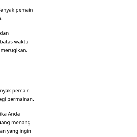
 Banyak pemain
.
 dan
 batas waktu
 merugikan.
anyak pemain
gi permainan.
ika Anda
eluang menang
gan yang ingin