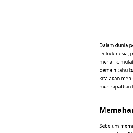
Dalam dunia pe
Di Indonesia, 
menarik, mulai
pemain tahu ba
kita akan menj
mendapatkan 
Memahami
Sebelum meman