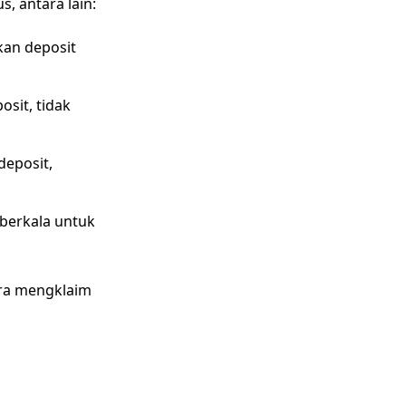
, antara lain:
kan deposit
osit, tidak
deposit,
berkala untuk
ara mengklaim