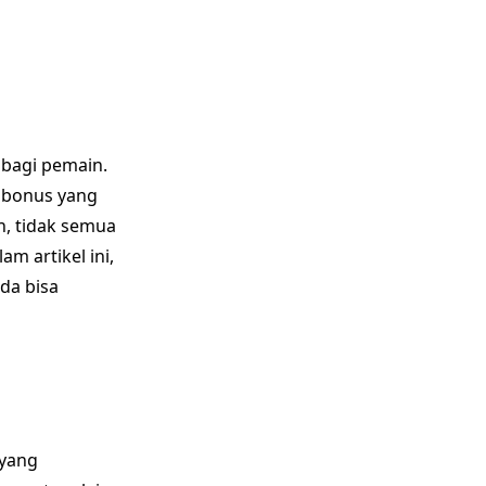
 bagi pemain.
s bonus yang
n, tidak semua
m artikel ini,
da bisa
 yang