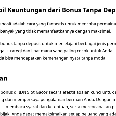
l Keuntungan dari Bonus Tanpa Dep
eposit adalah cara yang fantastis untuk mencoba permaina
, banyak yang tidak memanfaatkannya dengan maksimal.
onus tanpa deposit untuk menjelajahi berbagai jenis perm
ai strategi dan lihat mana yang paling cocok untuk Anda. 
da bisa mendapatkan kemenangan nyata tanpa modal.
lan
onus di IDN Slot Gacor secara efektif adalah kunci untuk
ng dan memperkaya pengalaman bermain Anda. Dengan
onus, membaca syarat dan ketentuan, serta merencanakan 
bijak, Anda dapat memaksimalkan setiap peluang yang ada