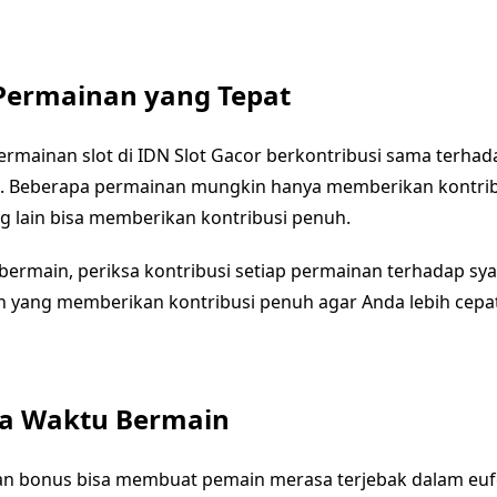
Permainan yang Tepat
rmainan slot di IDN Slot Gacor berkontribusi sama terhad
. Beberapa permainan mungkin hanya memberikan kontribu
 lain bisa memberikan kontribusi penuh.
ermain, periksa kontribusi setiap permainan terhadap sya
an yang memberikan kontribusi penuh agar Anda lebih cep
a Waktu Bermain
n bonus bisa membuat pemain merasa terjebak dalam eufo