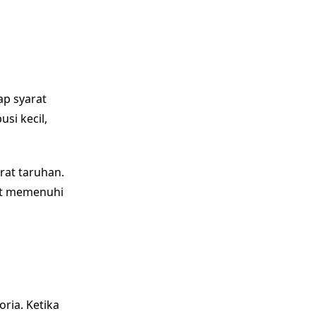
ap syarat
si kecil,
rat taruhan.
at memenuhi
ria. Ketika