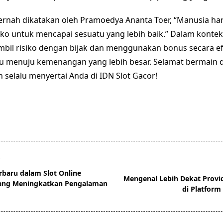
ernah dikatakan oleh Pramoedya Ananta Toer, “Manusia ha
ko untuk mencapai sesuatu yang lebih baik.” Dalam kontek
bil risiko dengan bijak dan menggunakan bonus secara efe
 menuju kemenangan yang lebih besar. Selamat bermain
selalu menyertai Anda di IDN Slot Gacor!
T
rbaru dalam Slot Online
Mengenal Lebih Dekat Provi
ang Meningkatkan Pengalaman
di Platform
pan>