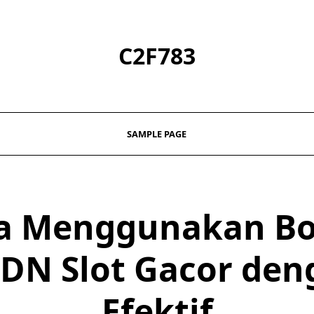
C2F783
SAMPLE PAGE
a Menggunakan B
IDN Slot Gacor de
Efektif