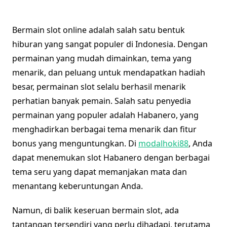
Bermain slot online adalah salah satu bentuk
hiburan yang sangat populer di Indonesia. Dengan
permainan yang mudah dimainkan, tema yang
menarik, dan peluang untuk mendapatkan hadiah
besar, permainan slot selalu berhasil menarik
perhatian banyak pemain. Salah satu penyedia
permainan yang populer adalah Habanero, yang
menghadirkan berbagai tema menarik dan fitur
bonus yang menguntungkan. Di
modalhoki88
, Anda
dapat menemukan slot Habanero dengan berbagai
tema seru yang dapat memanjakan mata dan
menantang keberuntungan Anda.
Namun, di balik keseruan bermain slot, ada
tantangan tersendiri yang perlu dihadapi, terutama