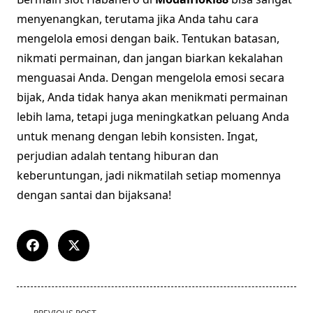
menyenangkan, terutama jika Anda tahu cara
mengelola emosi dengan baik. Tentukan batasan,
nikmati permainan, dan jangan biarkan kekalahan
menguasai Anda. Dengan mengelola emosi secara
bijak, Anda tidak hanya akan menikmati permainan
lebih lama, tetapi juga meningkatkan peluang Anda
untuk menang dengan lebih konsisten. Ingat,
perjudian adalah tentang hiburan dan
keberuntungan, jadi nikmatilah setiap momennya
dengan santai dan bijaksana!
<span