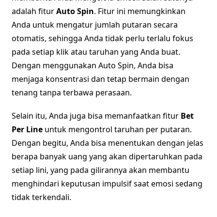
adalah fitur
Auto Spin
. Fitur ini memungkinkan
Anda untuk mengatur jumlah putaran secara
otomatis, sehingga Anda tidak perlu terlalu fokus
pada setiap klik atau taruhan yang Anda buat.
Dengan menggunakan Auto Spin, Anda bisa
menjaga konsentrasi dan tetap bermain dengan
tenang tanpa terbawa perasaan.
Selain itu, Anda juga bisa memanfaatkan fitur
Bet
Per Line
untuk mengontrol taruhan per putaran.
Dengan begitu, Anda bisa menentukan dengan jelas
berapa banyak uang yang akan dipertaruhkan pada
setiap lini, yang pada gilirannya akan membantu
menghindari keputusan impulsif saat emosi sedang
tidak terkendali.