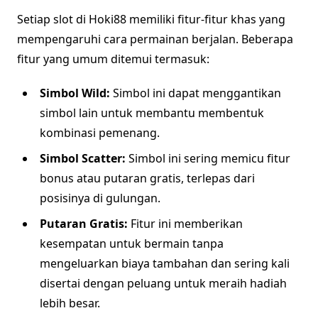
Setiap slot di Hoki88 memiliki fitur-fitur khas yang
mempengaruhi cara permainan berjalan. Beberapa
fitur yang umum ditemui termasuk:
Simbol Wild:
Simbol ini dapat menggantikan
simbol lain untuk membantu membentuk
kombinasi pemenang.
Simbol Scatter:
Simbol ini sering memicu fitur
bonus atau putaran gratis, terlepas dari
posisinya di gulungan.
Putaran Gratis:
Fitur ini memberikan
kesempatan untuk bermain tanpa
mengeluarkan biaya tambahan dan sering kali
disertai dengan peluang untuk meraih hadiah
lebih besar.